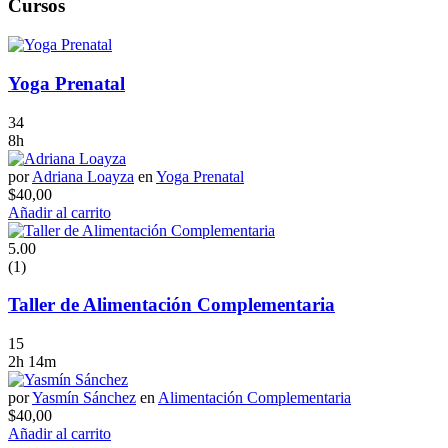
Cursos
Yoga Prenatal
34
8h
por
Adriana Loayza
en
Yoga Prenatal
$
40,00
Añadir al carrito
5.00
(1)
Taller de Alimentación Complementaria
15
2h 14m
por
Yasmín Sánchez
en
Alimentación Complementaria
$
40,00
Añadir al carrito